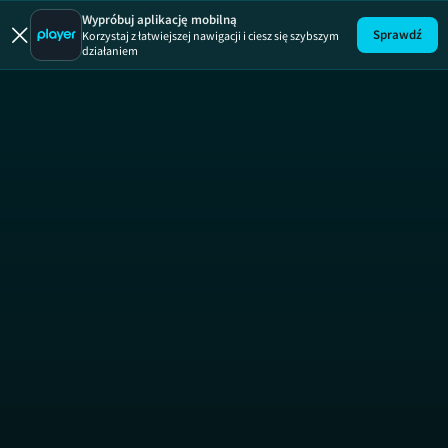
Zakochan
Wypróbuj aplikację mobilną
Sprawdź
Korzystaj z łatwiejszej nawigacji i ciesz się szybszym
działaniem