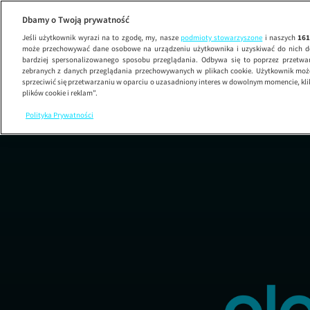
Karto
Dbamy o Twoją prywatność
Jeśli użytkownik wyrazi na to zgodę, my, nasze
podmioty stowarzyszone
i naszych
16
może przechowywać dane osobowe na urządzeniu użytkownika i uzyskiwać do nich d
bardziej spersonalizowanego sposobu przeglądania. Odbywa się to poprzez przetw
zebranych z danych przeglądania przechowywanych w plikach cookie. Użytkownik może
sprzeciwić się przetwarzaniu w oparciu o uzasadniony interes w dowolnym momencie, kli
plików cookie i reklam”.
Polityka Prywatności