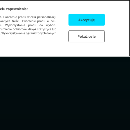
EK 29
ARTOTEKA 9
elu zapewnienia:
 Tworzenie profili w celu personalizacji
Akceptuję
wanych treści. Tworzenie profili w celu
ci. Wykorzystanie profili do wyboru
umienie odbiorców dzięki statystyce lub
ug. Wykorzystywanie ograniczonych danych
Pokaż cele