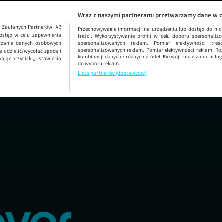
teka
SEZON 9 ODCIN
K
Wraz z naszymi partnerami przetwarzamy dane w c
1
Zaufanych Partnerów IAB
Przechowywanie informacji na urządzeniu lub dostęp do nich.
ostęp w celu zapewnienia
treści. Wykorzystywanie profili w celu doboru spersonalizo
arzanie danych osobowych
spersonalizowanych reklam. Pomiar efektywności treś
spersonalizowanych reklam. Pomiar efektywności reklam. Roz
 udzielić/wycofać zgodę i
kombinacji danych z różnych źródeł. Rozwój i ulepszanie usł
kając przycisk „Ustawienia
do wyboru reklam.
Lista partnerów (dostawców)