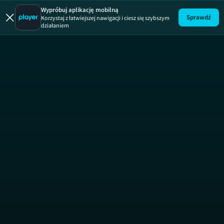
Kartoteka
Wypróbuj aplikację mobilną
Sprawdź
Korzystaj z łatwiejszej nawigacji i ciesz się szybszym
działaniem