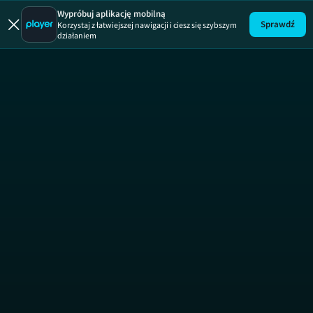
Kartoteka
Wypróbuj aplikację mobilną
Sprawdź
Korzystaj z łatwiejszej nawigacji i ciesz się szybszym
działaniem