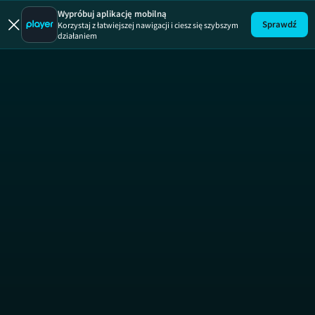
Zgłoś remont
Wypróbuj aplikację mobilną
Sprawdź
Korzystaj z łatwiejszej nawigacji i ciesz się szybszym
działaniem