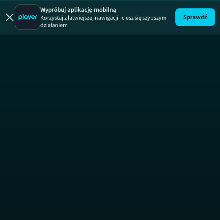
Zgłoś remont
Wypróbuj aplikację mobilną
Sprawdź
Korzystaj z łatwiejszej nawigacji i ciesz się szybszym
działaniem