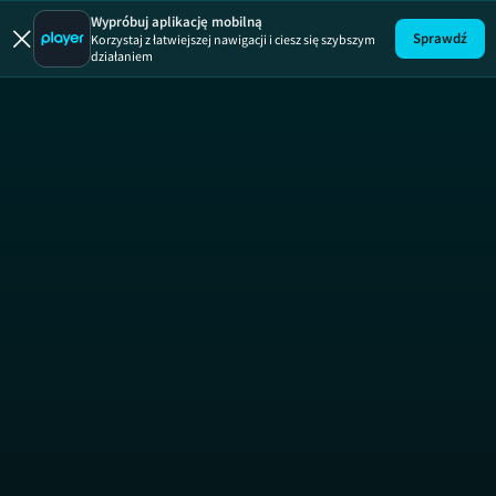
Top Model
Wypróbuj aplikację mobilną
Sprawdź
Korzystaj z łatwiejszej nawigacji i ciesz się szybszym
działaniem