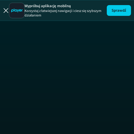
Wypróbuj aplikację mobilną
Sprawdź
Korzystaj z łatwiejszej nawigacji i ciesz się szybszym
działaniem