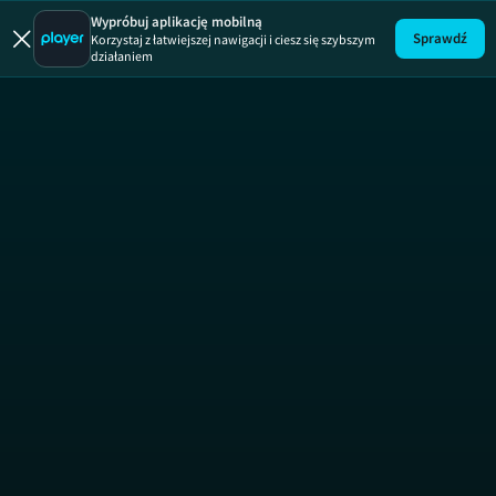
Jestem z Pol
Wypróbuj aplikację mobilną
Sprawdź
Korzystaj z łatwiejszej nawigacji i ciesz się szybszym
działaniem