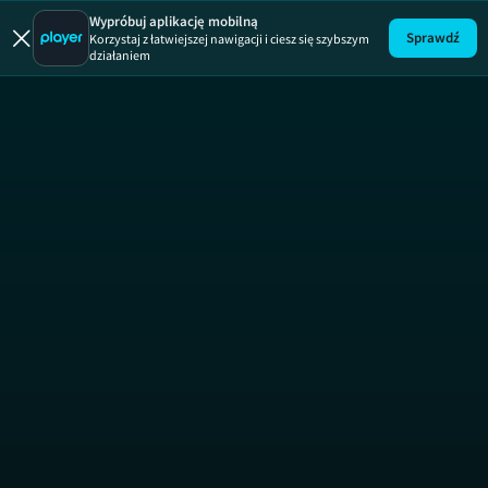
Wypróbuj aplikację mobilną
Sprawdź
Korzystaj z łatwiejszej nawigacji i ciesz się szybszym
działaniem