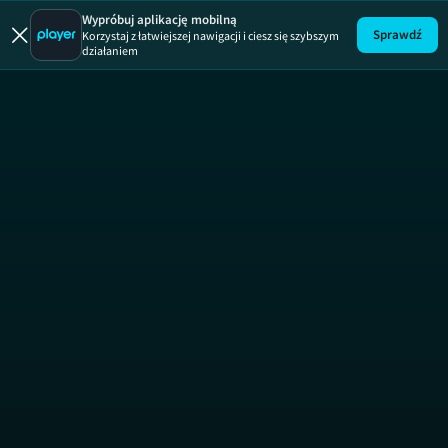
8 mila
Absolwent
Algorytm życia
Wypróbuj aplikację mobilną
Sprawdź
Korzystaj z łatwiejszej nawigacji i ciesz się szybszym
działaniem