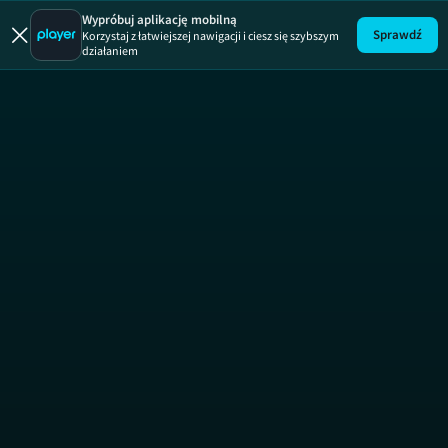
Wypróbuj aplikację mobilną
Sprawdź
Korzystaj z łatwiejszej nawigacji i ciesz się szybszym
działaniem