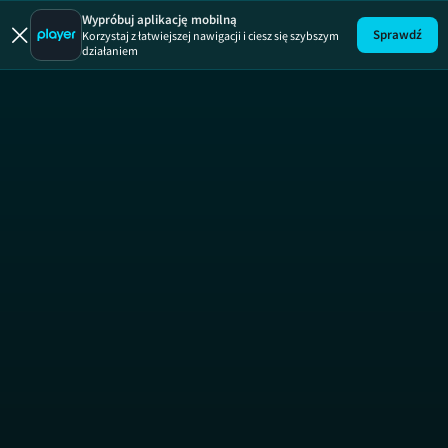
Wypróbuj aplikację mobilną
Sprawdź
Korzystaj z łatwiejszej nawigacji i ciesz się szybszym
działaniem