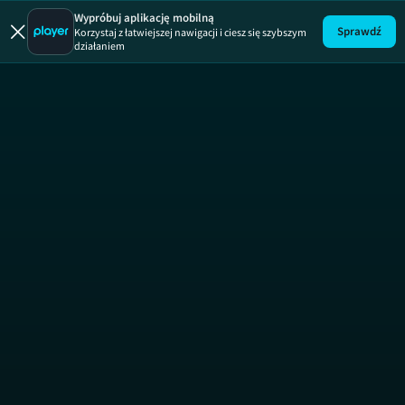
Wypróbuj aplikację mobilną
Sprawdź
Korzystaj z łatwiejszej nawigacji i ciesz się szybszym
działaniem