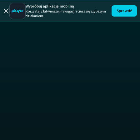
Wypróbuj aplikację mobilną
Sprawdź
Korzystaj z łatwiejszej nawigacji i ciesz się szybszym
działaniem