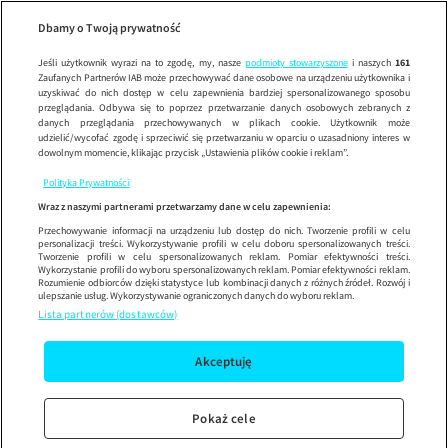
Wypróbuj aplikację mobilną
Dbamy o Twoją prywatność
Sprawdź
Korzystaj z łatwiejszej nawigacji i ciesz się szybszym
działaniem
Jeśli użytkownik wyrazi na to zgodę, my, nasze
podmioty stowarzyszone
i naszych
161
Zaufanych Partnerów IAB może przechowywać dane osobowe na urządzeniu użytkownika i
uzyskiwać do nich dostęp w celu zapewnienia bardziej spersonalizowanego sposobu
przeglądania. Odbywa się to poprzez przetwarzanie danych osobowych zebranych z
danych przeglądania przechowywanych w plikach cookie. Użytkownik może
udzielić/wycofać zgodę i sprzeciwić się przetwarzaniu w oparciu o uzasadniony interes w
dowolnym momencie, klikając przycisk „Ustawienia plików cookie i reklam”.
Polityka Prywatności
Wraz z naszymi partnerami przetwarzamy dane w celu zapewnienia:
Przechowywanie informacji na urządzeniu lub dostęp do nich. Tworzenie profili w celu
personalizacji treści. Wykorzystywanie profili w celu doboru spersonalizowanych treści.
Tworzenie profili w celu spersonalizowanych reklam. Pomiar efektywności treści.
Wykorzystanie profili do wyboru spersonalizowanych reklam. Pomiar efektywności reklam.
Rozumienie odbiorców dzięki statystyce lub kombinacji danych z różnych źródeł. Rozwój i
ulepszanie usług. Wykorzystywanie ograniczonych danych do wyboru reklam.
Lista partnerów (dostawców)
Akceptuję
Pokaż cele