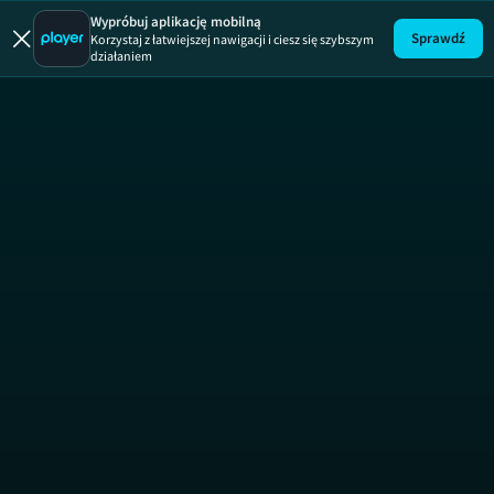
Wypróbuj aplikację mobilną
Sprawdź
Korzystaj z łatwiejszej nawigacji i ciesz się szybszym
działaniem