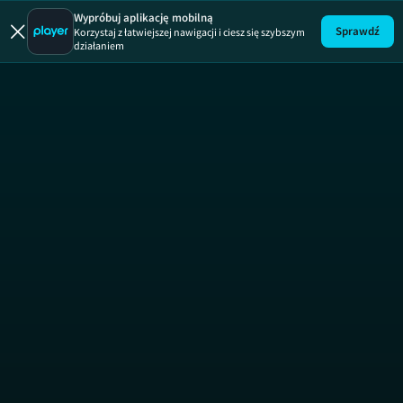
Wypróbuj aplikację mobilną
Sprawdź
Korzystaj z łatwiejszej nawigacji i ciesz się szybszym
działaniem