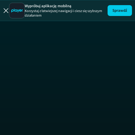
Wypróbuj aplikację mobilną
Sprawdź
Korzystaj z łatwiejszej nawigacji i ciesz się szybszym
działaniem