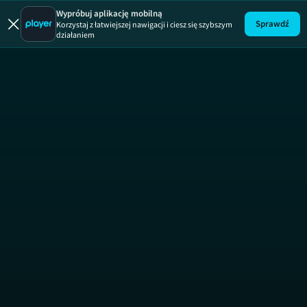
Wypróbuj aplikację mobilną
Sprawdź
Korzystaj z łatwiejszej nawigacji i ciesz się szybszym
działaniem