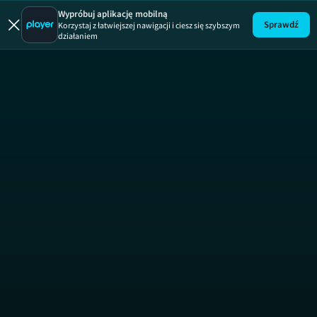
Wypróbuj aplikację mobilną
Sprawdź
Korzystaj z łatwiejszej nawigacji i ciesz się szybszym
działaniem