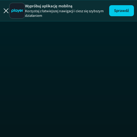
Wypróbuj aplikację mobilną
Sprawdź
Korzystaj z łatwiejszej nawigacji i ciesz się szybszym
działaniem