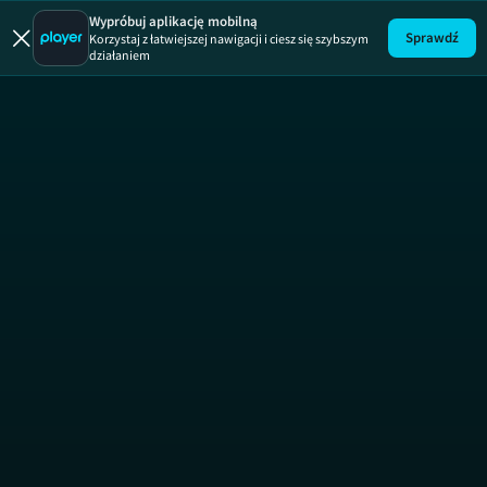
Wypróbuj aplikację mobilną
Sprawdź
Korzystaj z łatwiejszej nawigacji i ciesz się szybszym
działaniem