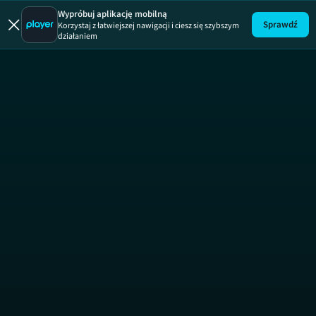
Wypróbuj aplikację mobilną
Sprawdź
Korzystaj z łatwiejszej nawigacji i ciesz się szybszym
działaniem