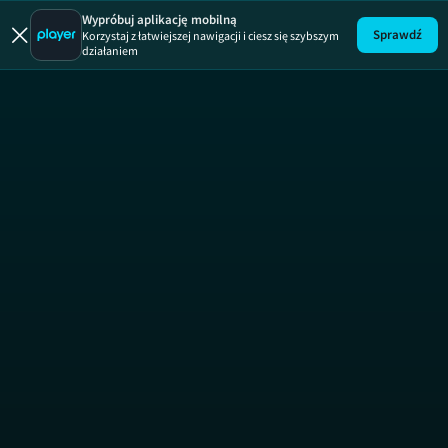
Wypróbuj aplikację mobilną
Sprawdź
Korzystaj z łatwiejszej nawigacji i ciesz się szybszym
działaniem