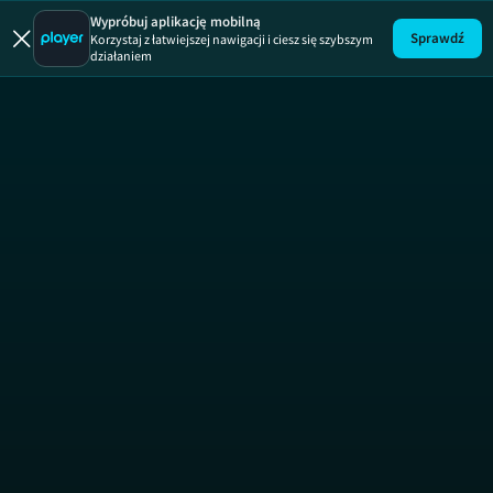
Wypróbuj aplikację mobilną
Sprawdź
Korzystaj z łatwiejszej nawigacji i ciesz się szybszym
działaniem