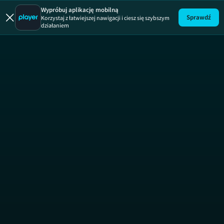
Wypróbuj aplikację mobilną
Sprawdź
Korzystaj z łatwiejszej nawigacji i ciesz się szybszym
działaniem