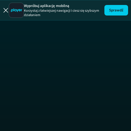
Wypróbuj aplikację mobilną
Sprawdź
Korzystaj z łatwiejszej nawigacji i ciesz się szybszym
działaniem