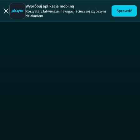
Wypróbuj aplikację mobilną
Sprawdź
Korzystaj z łatwiejszej nawigacji i ciesz się szybszym
działaniem