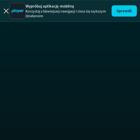
Wypróbuj aplikację mobilną
Sprawdź
Korzystaj z łatwiejszej nawigacji i ciesz się szybszym
działaniem