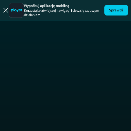
Wypróbuj aplikację mobilną
Sprawdź
Korzystaj z łatwiejszej nawigacji i ciesz się szybszym
działaniem