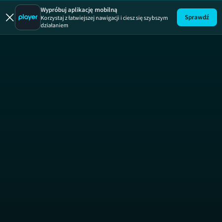
Wypróbuj aplikację mobilną
Sprawdź
Korzystaj z łatwiejszej nawigacji i ciesz się szybszym
działaniem