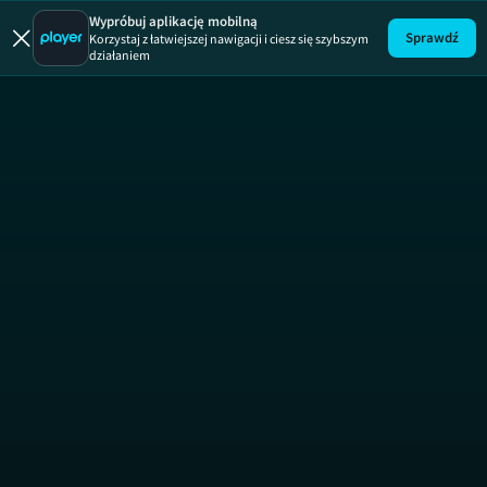
Wypróbuj aplikację mobilną
Sprawdź
Korzystaj z łatwiejszej nawigacji i ciesz się szybszym
działaniem