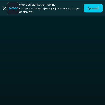
Królowie Dri
Wypróbuj aplikację mobilną
Sprawdź
Korzystaj z łatwiejszej nawigacji i ciesz się szybszym
działaniem