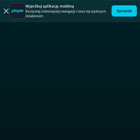
Królowie Dri
Wypróbuj aplikację mobilną
Sprawdź
Korzystaj z łatwiejszej nawigacji i ciesz się szybszym
działaniem