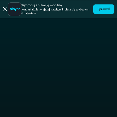
Wypróbuj aplikację mobilną
Sprawdź
Korzystaj z łatwiejszej nawigacji i ciesz się szybszym
działaniem