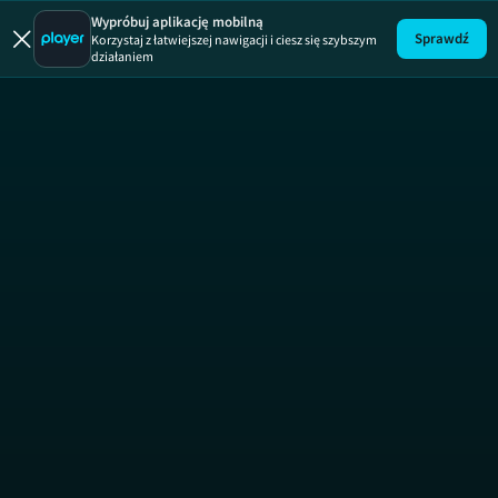
Wypróbuj aplikację mobilną
Sprawdź
Korzystaj z łatwiejszej nawigacji i ciesz się szybszym
działaniem