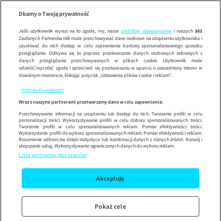
Wypróbuj aplikację mobilną
Dbamy o Twoją prywatność
Sprawdź
Korzystaj z łatwiejszej nawigacji i ciesz się szybszym
działaniem
Jeśli użytkownik wyrazi na to zgodę, my, nasze
podmioty stowarzyszone
i naszych
161
Zaufanych Partnerów IAB może przechowywać dane osobowe na urządzeniu użytkownika i
uzyskiwać do nich dostęp w celu zapewnienia bardziej spersonalizowanego sposobu
przeglądania. Odbywa się to poprzez przetwarzanie danych osobowych zebranych z
danych przeglądania przechowywanych w plikach cookie. Użytkownik może
udzielić/wycofać zgodę i sprzeciwić się przetwarzaniu w oparciu o uzasadniony interes w
dowolnym momencie, klikając przycisk „Ustawienia plików cookie i reklam”.
Polityka Prywatności
Wraz z naszymi partnerami przetwarzamy dane w celu zapewnienia:
Przechowywanie informacji na urządzeniu lub dostęp do nich. Tworzenie profili w celu
personalizacji treści. Wykorzystywanie profili w celu doboru spersonalizowanych treści.
Tworzenie profili w celu spersonalizowanych reklam. Pomiar efektywności treści.
Wykorzystanie profili do wyboru spersonalizowanych reklam. Pomiar efektywności reklam.
Rozumienie odbiorców dzięki statystyce lub kombinacji danych z różnych źródeł. Rozwój i
ulepszanie usług. Wykorzystywanie ograniczonych danych do wyboru reklam.
Lista partnerów (dostawców)
Akceptuję
Pokaż cele