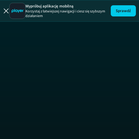
Wypróbuj aplikację mobilną
Sprawdź
Korzystaj z łatwiejszej nawigacji i ciesz się szybszym
działaniem