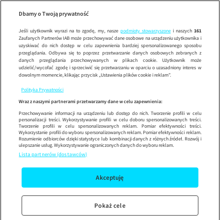
Wypróbuj aplikację mobilną
Dbamy o Twoją prywatność
Sprawdź
Korzystaj z łatwiejszej nawigacji i ciesz się szybszym
działaniem
Jeśli użytkownik wyrazi na to zgodę, my, nasze
podmioty stowarzyszone
i naszych
161
Zaufanych Partnerów IAB może przechowywać dane osobowe na urządzeniu użytkownika i
uzyskiwać do nich dostęp w celu zapewnienia bardziej spersonalizowanego sposobu
przeglądania. Odbywa się to poprzez przetwarzanie danych osobowych zebranych z
danych przeglądania przechowywanych w plikach cookie. Użytkownik może
udzielić/wycofać zgodę i sprzeciwić się przetwarzaniu w oparciu o uzasadniony interes w
dowolnym momencie, klikając przycisk „Ustawienia plików cookie i reklam”.
Polityka Prywatności
Wraz z naszymi partnerami przetwarzamy dane w celu zapewnienia:
Przechowywanie informacji na urządzeniu lub dostęp do nich. Tworzenie profili w celu
personalizacji treści. Wykorzystywanie profili w celu doboru spersonalizowanych treści.
Tworzenie profili w celu spersonalizowanych reklam. Pomiar efektywności treści.
Wykorzystanie profili do wyboru spersonalizowanych reklam. Pomiar efektywności reklam.
Rozumienie odbiorców dzięki statystyce lub kombinacji danych z różnych źródeł. Rozwój i
ulepszanie usług. Wykorzystywanie ograniczonych danych do wyboru reklam.
Lista partnerów (dostawców)
Akceptuję
Pokaż cele