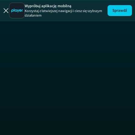
Wypróbuj aplikację mobilną
Sprawdź
Korzystaj z łatwiejszej nawigacji i ciesz się szybszym
działaniem