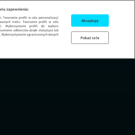
CINEK 30
ZAGADKI LOSU 2
elu zapewnienia:
 Tworzenie profili w celu personalizacji
Akceptuję
wanych treści. Tworzenie profili w celu
ci. Wykorzystanie profili do wyboru
umienie odbiorców dzięki statystyce lub
ug. Wykorzystywanie ograniczonych danych
Pokaż cele