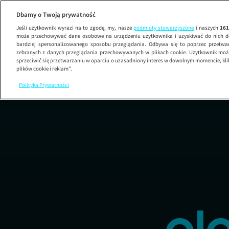
Zag
Dbamy o Twoją prywatność
Jeśli użytkownik wyrazi na to zgodę, my, nasze
podmioty stowarzyszone
i naszych
16
może przechowywać dane osobowe na urządzeniu użytkownika i uzyskiwać do nich d
bardziej spersonalizowanego sposobu przeglądania. Odbywa się to poprzez przetw
zebranych z danych przeglądania przechowywanych w plikach cookie. Użytkownik może
sprzeciwić się przetwarzaniu w oparciu o uzasadniony interes w dowolnym momencie, kli
plików cookie i reklam”.
Polityka Prywatności