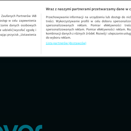
adki losu
SEZON 2 OD
Wraz z naszymi partnerami przetwarzamy dane w c
1
Zaufanych Partnerów IAB
Przechowywanie informacji na urządzeniu lub dostęp do nich.
ostęp w celu zapewnienia
treści. Wykorzystywanie profili w celu doboru spersonalizo
arzanie danych osobowych
spersonalizowanych reklam. Pomiar efektywności treś
spersonalizowanych reklam. Pomiar efektywności reklam. Roz
 udzielić/wycofać zgodę i
kombinacji danych z różnych źródeł. Rozwój i ulepszanie usł
kając przycisk „Ustawienia
do wyboru reklam.
Lista partnerów (dostawców)