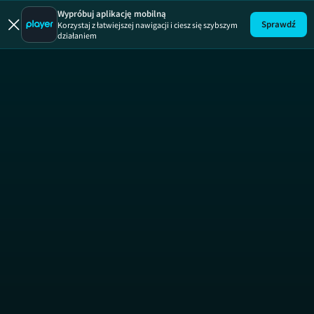
Za głosem s
Wypróbuj aplikację mobilną
Sprawdź
Korzystaj z łatwiejszej nawigacji i ciesz się szybszym
działaniem