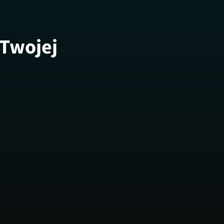
 Twojej