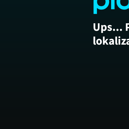
Ups... 
lokaliz