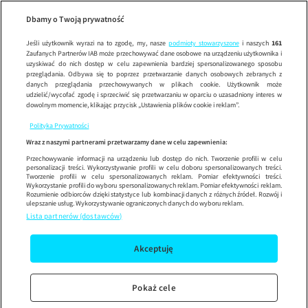
W-11 
Wypróbuj aplikację mobilną
Dbamy o Twoją prywatność
Sprawdź
Korzystaj z łatwiejszej nawigacji i ciesz się szybszym
działaniem
Jeśli użytkownik wyrazi na to zgodę, my, nasze
podmioty stowarzyszone
i naszych
161
Zaufanych Partnerów IAB może przechowywać dane osobowe na urządzeniu użytkownika i
uzyskiwać do nich dostęp w celu zapewnienia bardziej spersonalizowanego sposobu
przeglądania. Odbywa się to poprzez przetwarzanie danych osobowych zebranych z
danych przeglądania przechowywanych w plikach cookie. Użytkownik może
udzielić/wycofać zgodę i sprzeciwić się przetwarzaniu w oparciu o uzasadniony interes w
dowolnym momencie, klikając przycisk „Ustawienia plików cookie i reklam”.
Polityka Prywatności
Wraz z naszymi partnerami przetwarzamy dane w celu zapewnienia:
Przechowywanie informacji na urządzeniu lub dostęp do nich. Tworzenie profili w celu
personalizacji treści. Wykorzystywanie profili w celu doboru spersonalizowanych treści.
Tworzenie profili w celu spersonalizowanych reklam. Pomiar efektywności treści.
Wykorzystanie profili do wyboru spersonalizowanych reklam. Pomiar efektywności reklam.
Rozumienie odbiorców dzięki statystyce lub kombinacji danych z różnych źródeł. Rozwój i
ulepszanie usług. Wykorzystywanie ograniczonych danych do wyboru reklam.
Lista partnerów (dostawców)
Akceptuję
Pokaż cele