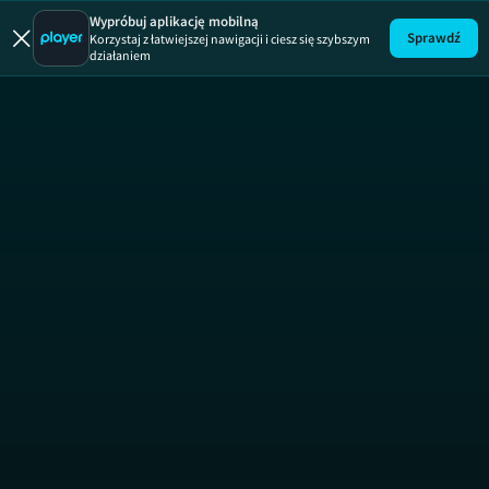
Ukryta praw
Wypróbuj aplikację mobilną
Sprawdź
Korzystaj z łatwiejszej nawigacji i ciesz się szybszym
działaniem