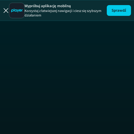
Ukryta praw
Wypróbuj aplikację mobilną
Sprawdź
Korzystaj z łatwiejszej nawigacji i ciesz się szybszym
działaniem