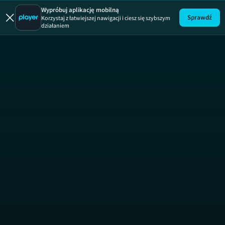
Ukryta praw
Wypróbuj aplikację mobilną
Sprawdź
Korzystaj z łatwiejszej nawigacji i ciesz się szybszym
działaniem