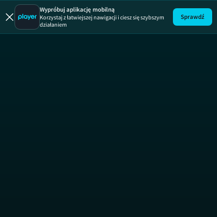
Wypróbuj aplikację mobilną
Sprawdź
Korzystaj z łatwiejszej nawigacji i ciesz się szybszym
działaniem
Ukryta praw