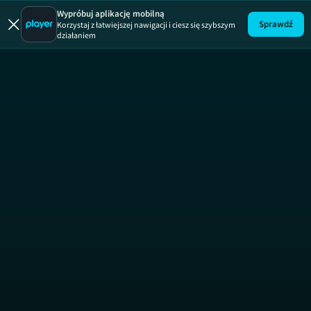
Ukryta praw
Wypróbuj aplikację mobilną
Sprawdź
Korzystaj z łatwiejszej nawigacji i ciesz się szybszym
działaniem